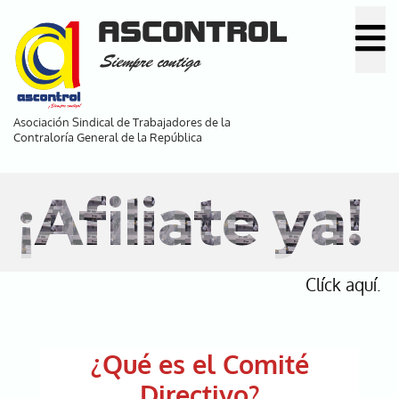
Pasar
ASCONTROL
al
Siempre contigo
contenido
principal
Asociación Sindical de Trabajadores de la
Contraloría General de la República
¡Afiliate ya!
Clíck aquí.
¿Qué es el Comité
Directivo?