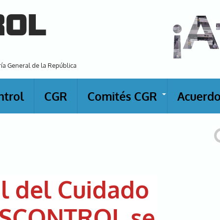
¡A
ROL
ría General de la República
ntrol
CGR
Comités CGR
Acuerdo
+
B
al del Cuidado
: ASCONTROL se