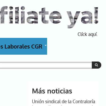
filiate ya!
Clíck aquí.
s Laborales CGR
+
uscar
Más noticias
Unión sindical de la Contraloría