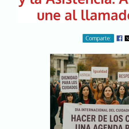
une al llamad
Image