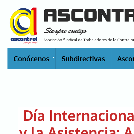
Pasar
ASCONT
al
contenido
Siempre contigo
principal
Asociación Sindical de Trabajadores de la Contralo
Conócenos
Subdirectivas
Asco
+
Día Internacion
y la Asistencia