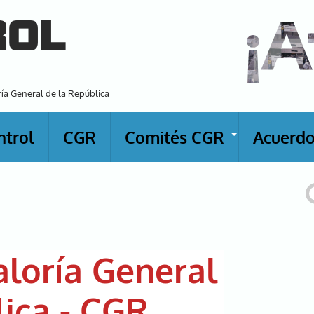
¡A
ROL
ría General de la República
ntrol
CGR
Comités CGR
Acuerdo
+
B
aloría General
lica - CGR