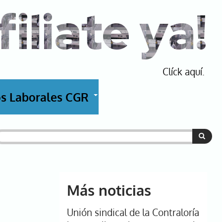
filiate ya!
Clíck aquí.
s Laborales CGR
+
uscar
Más noticias
Unión sindical de la Contraloría