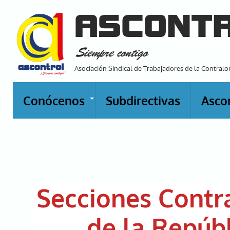
Pasar
ASCONT
al
contenido
Siempre contigo
principal
Asociación Sindical de Trabajadores de la Contralo
Conócenos
Subdirectivas
Asco
+
Secciones Contr
de la Repúb