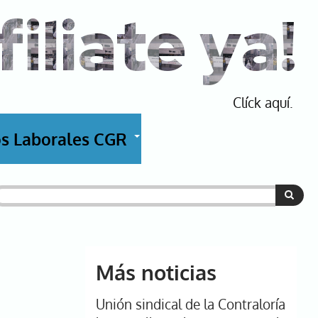
filiate ya!
Clíck aquí.
s Laborales CGR
+
uscar
Más noticias
Unión sindical de la Contraloría