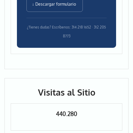
↓ Descargar formulario
¿Tienes dudas? Escríbenos: 314 218 1652 · 312 205
8773
Visitas al Sitio
440.280