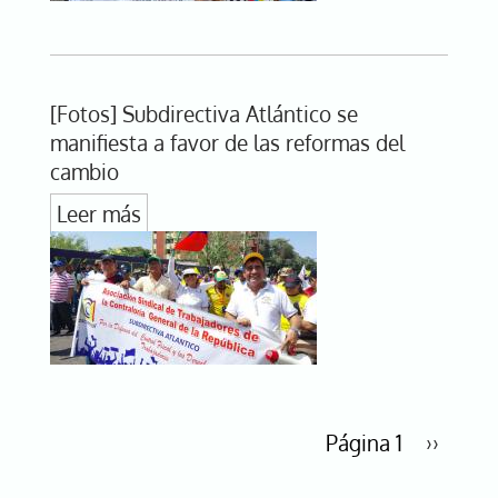
[Fotos] Subdirectiva Atlántico se
manifiesta a favor de las reformas del
cambio
Leer más
Paginación
Página 1
Siguien
››
página