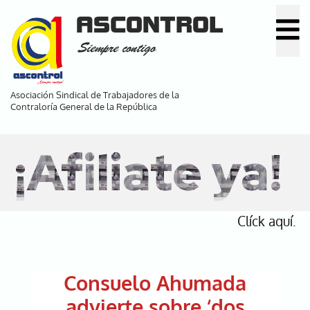
Pasar
ASCONTROL
al
Siempre contigo
contenido
principal
Asociación Sindical de Trabajadores de la
Contraloría General de la República
¡Afiliate ya!
Clíck aquí.
Consuelo Ahumada
advierte sobre ‘dos