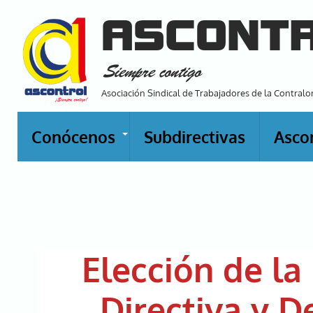
Pasar
ASCONT
al
contenido
Siempre contigo
principal
Asociación Sindical de Trabajadores de la Contralo
Conócenos
Subdirectivas
Asco
+
Elección de la
Directiva y 