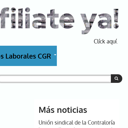
filiate ya!
Clíck aquí.
s Laborales CGR
+
uscar
Más noticias
Unión sindical de la Contraloría