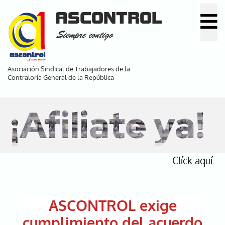
Pasar
ASCONTROL
al
Siempre contigo
contenido
principal
Asociación Sindical de Trabajadores de la
Contraloría General de la República
¡Afiliate ya!
Clíck aquí.
ASCONTROL exige
cumplimiento del acuerdo